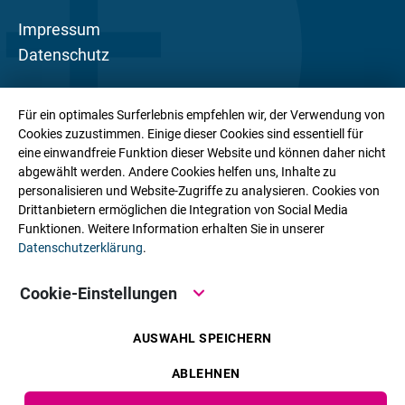
Impressum
Datenschutz
Die a&p MVZ GmbH ist eine Ärztesozietät mit
Für ein optimales Surferlebnis empfehlen wir, der Verwendung von
gynäkologischem Schwerpunkt. Mit über 200
Cookies zuzustimmen. Einige dieser Cookies sind essentiell für
Mitarbeiter:innen an zahlreichen Praxisstandorten
eine einwandfreie Funktion dieser Website und können daher nicht
abgewählt werden. Andere Cookies helfen uns, Inhalte zu
sowie internistisch-gynäkologischen Zentren in
personalisieren und Website-Zugriffe zu analysieren. Cookies von
Schleswig-Holstein bieten wir unseren
Drittanbietern ermöglichen die Integration von Social Media
Patient:innen eine wohnortnahe Basisversorgung,
Funktionen. Weitere Information erhalten Sie in unserer
Datenschutzerklärung
.
ambulant-spezialärztliche Leistungen und ein
stationäres Leistungsspektrum aus einer Hand.
Cookie-Einstellungen
AUSWAHL SPEICHERN
ABLEHNEN