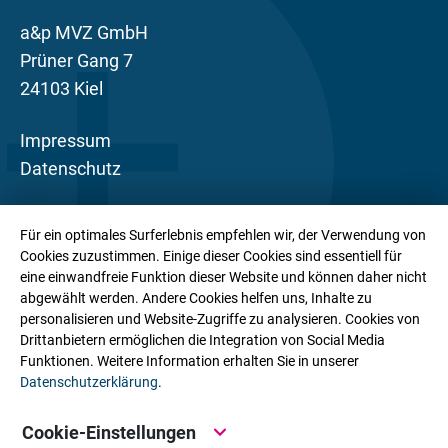
a&p MVZ GmbH
Prüner Gang 7
24103 Kiel
Impressum
Datenschutz
Die a&p MVZ GmbH ist eine Ärztesozietät mit
Für ein optimales Surferlebnis empfehlen wir, der Verwendung von
gynäkologischem Schwerpunkt. Mit über 200
Cookies zuzustimmen. Einige dieser Cookies sind essentiell für
Mitarbeiter:innen an zahlreichen Praxisstandorten
eine einwandfreie Funktion dieser Website und können daher nicht
abgewählt werden. Andere Cookies helfen uns, Inhalte zu
sowie internistisch-gynäkologischen Zentren in
personalisieren und Website-Zugriffe zu analysieren. Cookies von
Schleswig-Holstein bieten wir unseren
Drittanbietern ermöglichen die Integration von Social Media
Patient:innen eine wohnortnahe Basisversorgung,
Funktionen. Weitere Information erhalten Sie in unserer
Datenschutzerklärung
.
ambulant-spezialärztliche Leistungen und ein
stationäres Leistungsspektrum aus einer Hand.
Cookie-Einstellungen