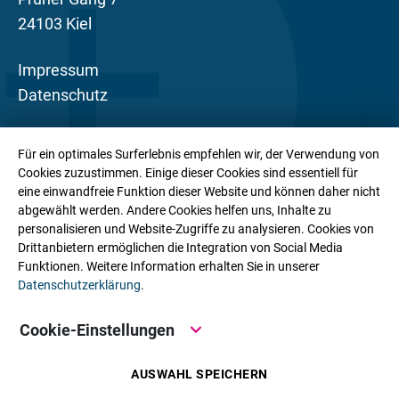
24103 Kiel
Impressum
Datenschutz
Die a&p MVZ GmbH ist eine Ärztesozietät mit
Für ein optimales Surferlebnis empfehlen wir, der Verwendung von
gynäkologischem Schwerpunkt. Mit über 200
Cookies zuzustimmen. Einige dieser Cookies sind essentiell für
Mitarbeiter:innen an zahlreichen Praxisstandorten
eine einwandfreie Funktion dieser Website und können daher nicht
abgewählt werden. Andere Cookies helfen uns, Inhalte zu
sowie internistisch-gynäkologischen Zentren in
personalisieren und Website-Zugriffe zu analysieren. Cookies von
Schleswig-Holstein bieten wir unseren
Drittanbietern ermöglichen die Integration von Social Media
Patient:innen eine wohnortnahe Basisversorgung,
Funktionen. Weitere Information erhalten Sie in unserer
Datenschutzerklärung
.
ambulant-spezialärztliche Leistungen und ein
stationäres Leistungsspektrum aus einer Hand.
Cookie-Einstellungen
AUSWAHL SPEICHERN