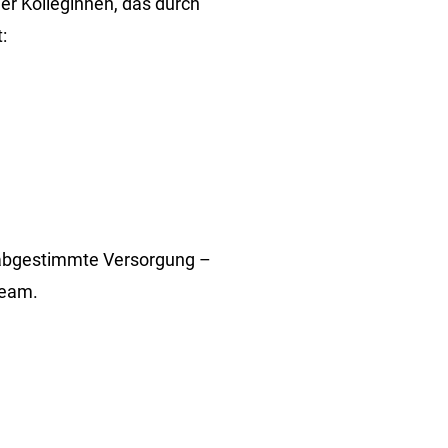
er Kolleginnen, das durch
:
ll abgestimmte Versorgung –
Team.