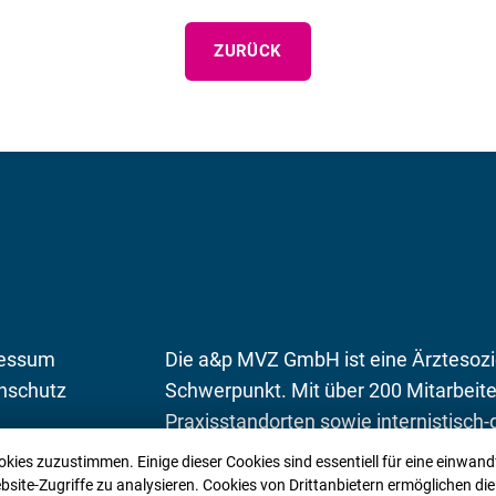
ZURÜCK
essum
Die a&p MVZ GmbH ist eine Ärztesozi
nschutz
Schwerpunkt. Mit über 200 Mitarbeite
Praxisstandorten sowie internistisch
Schleswig-Holstein bieten wir unseren
kies zuzustimmen. Einige dieser Cookies sind essentiell für eine einwan
wohnortnahe Basisversorgung, ambula
bsite-Zugriffe zu analysieren. Cookies von Drittanbietern ermöglichen di