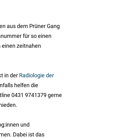
nnen aus dem Prüner Gang
onnummer für so einen
n einen zeitnahen
t in der
Radiologie der
falls helfen die
otline 0431 9741379 gerne
mieden.
og:innen und
men. Dabei ist das