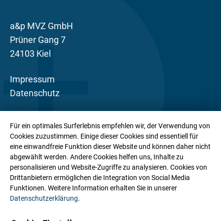
a&p MVZ GmbH
Prüner Gang 7
24103 Kiel
Impressum
Datenschutz
Die a&p MVZ GmbH ist eine Ärztesozietät mit
Für ein optimales Surferlebnis empfehlen wir, der Verwendung von
gynäkologischem Schwerpunkt. Mit über 200
Cookies zuzustimmen. Einige dieser Cookies sind essentiell für
Mitarbeiter:innen an zahlreichen Praxisstandorten
eine einwandfreie Funktion dieser Website und können daher nicht
abgewählt werden. Andere Cookies helfen uns, Inhalte zu
sowie internistisch-gynäkologischen Zentren in
personalisieren und Website-Zugriffe zu analysieren. Cookies von
Schleswig-Holstein bieten wir unseren
Drittanbietern ermöglichen die Integration von Social Media
Patient:innen eine wohnortnahe Basisversorgung,
Funktionen. Weitere Information erhalten Sie in unserer
Datenschutzerklärung
.
ambulant-spezialärztliche Leistungen und ein
stationäres Leistungsspektrum aus einer Hand.